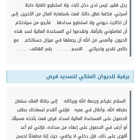
رجل فقير، ليس لدى دخل ثابت، ولا استطيع كفاية حاجة
أسرتي، فكلما ضاق حالنا، قمت باستعارة المال من الآخرين، إلى
أن تكاثرت ديوني ولا استطيع سدادها.
فأرجو من سيادتكم
أن تعاملوني بالرأفة، وتقدموا لي المساعدة المالية لسد هذه
الديون، وأتمنى من الله أن يجعلها في ميزان حسناتكم.
مع
خالص تقدير وتحياتي.
الاسم:………
رقم الهاتف:………
برقية للديوان الملكي لتسديد قرض
السلام عليكم ورحمة الله وبركاته:
إلى جلالة الملك سلمان
حفظه الله، وأطال في عمره
فإنني أتقدم لسعادتك بطلب
الحصول على المساعدة المالية لسداد قرض قمت بأخذه مسبقًا،
أو أرغب في الحصول على إعفاء من سداده، فإنني لم أعد
أقوى على ذلك، فإن دخلي لا يكفي، حيث إننا مطمئنًا لحسن