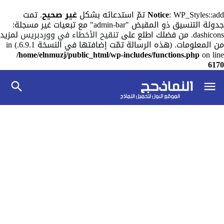
: WP_Styles::add تمّ استدعائه بشكل
Notice
غير صحيح
. تمت
جدولة التنسيق ذو المقبض "admin-bar" مع تبعيات غير مسجلة:
dashicons. من فضلك اطلع على
تنقيح الأخطاء في ووردبريس
لمزيد
من المعلومات. (هذه الرسالة تمّت إضافتها في النسخة 6.9.1.) in
/home/elnmuzj/public_html/wp-includes/functions.php
on line
6170