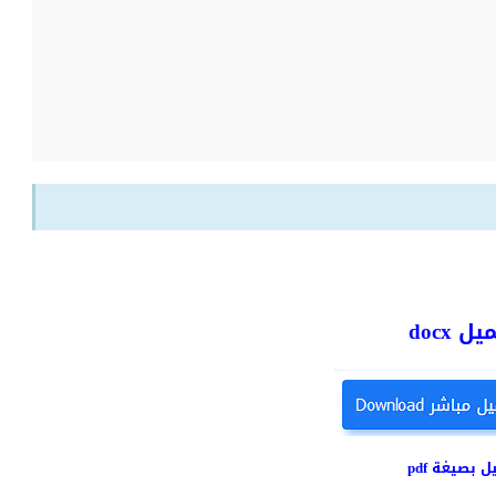
ل docx
ل بصيغة pdf