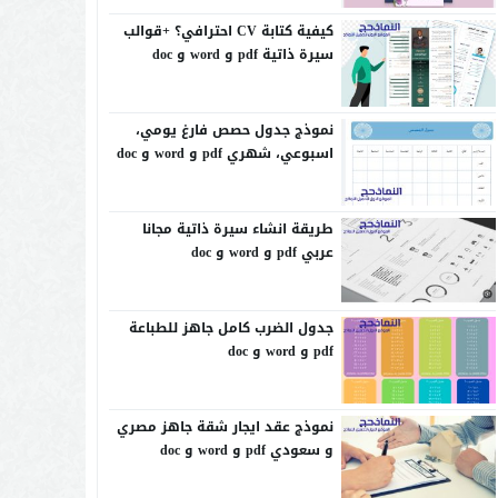
كيفية كتابة CV احترافي؟ +قوالب
سيرة ذاتية pdf و word و doc
نموذج جدول حصص فارغ يومي،
اسبوعي، شهري pdf و word و doc
طريقة انشاء سيرة ذاتية مجانا
عربي pdf و word و doc
جدول الضرب كامل جاهز للطباعة
pdf و word و doc
نموذج عقد ايجار شقة جاهز مصري
و سعودي pdf و word و doc