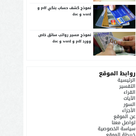
نموذج كشف حساب بنكي pdf و
word و doc
نموذج مسير رواتب سائق خاص
وورد pdf و word و doc
روابط الموقع
الرئيسية
التفسير
القراء
الآيات
السور
الأجزاء
عن الموقع
تواصل معنا
سياسة الخصوصية
خريطة الموقع