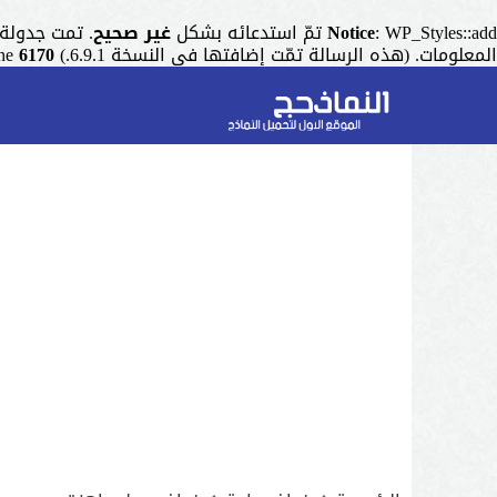
: WP_Styles::add تمّ استدعائه بشكل
Notice
غير صحيح
. تمت جدولة التنسيق ذو المقبض "r
المعلومات. (هذه الرسالة تمّت إضافتها في النسخة 6.9.1.) in
6170
ine