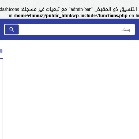
admin-ba" مع تبعيات غير مسجلة: dashicons. من فضلك اطلع على
/home/elnmuzj/public_html/wp-includes/functions.php
on l
ا