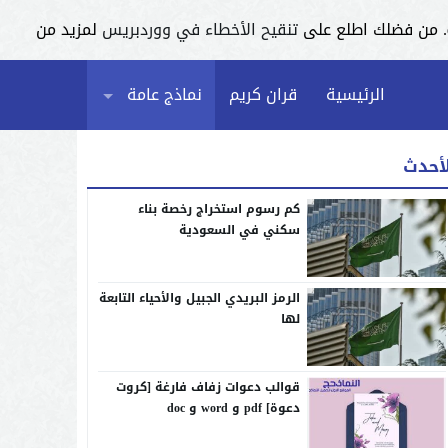
تنقيح الأخطاء في ووردبريس
لمزيد من
الرئيسية
قران كريم
نماذج عامة
لأحدث
كم رسوم استخراج رخصة بناء
سكني في السعودية
الرمز البريدي الجبيل والأحياء التابعة
لها
قوالب دعوات زفاف فارغة [كروت
دعوة] pdf و word و doc