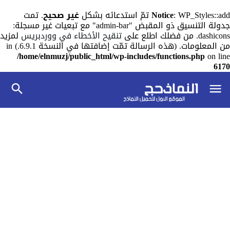
: WP_Styles::add تمّ استدعائه بشكل
Notice
غير صحيح
. تمت
جدولة التنسيق ذو المقبض "admin-bar" مع تبعيات غير مسجلة:
dashicons. من فضلك اطلع على
تنقيح الأخطاء في ووردبريس
لمزيد
من المعلومات. (هذه الرسالة تمّت إضافتها في النسخة 6.9.1.) in
/home/elnmuzj/public_html/wp-includes/functions.php
on line
6170