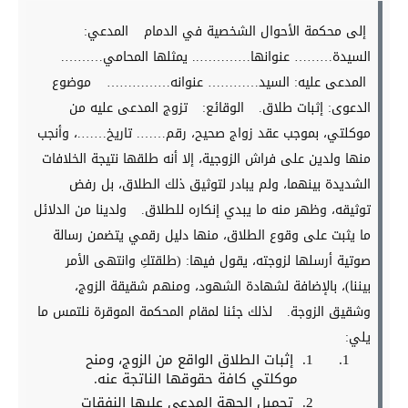
إلى محكمة الأحوال الشخصية في الدمام
المدعي:
السيدة……… عنوانها………….. يمثلها المحامي……….
المدعى عليه: السيد………… عنوانه……………
موضوع
الدعوى: إثبات طلاق.
الوقائع:
تزوج المدعى عليه من
موكلتي، بموجب عقد زواج صحيح، رقم……. تاريخ…….، وأنجب
منها ولدين على فراش الزوجية، إلا أنه طلقها نتيجة الخلافات
الشديدة بينهما، ولم يبادر لتوثيق ذلك الطلاق، بل رفض
توثيقه، وظهر منه ما يبدي إنكاره للطلاق.
ولدينا من الدلائل
ما يثبت على وقوع الطلاق، منها دليل رقمي يتضمن رسالة
صوتية أرسلها لزوجته، يقول فيها: (طلقتكِ وانتهى الأمر
بيننا)، بالإضافة لشهادة الشهود، ومنهم شقيقة الزوج،
وشقيق الزوجة.
لذلك جئنا لمقام المحكمة الموقرة نلتمس ما
يلي:
إثبات الطلاق الواقع من الزوج، ومنح
موكلتي كافة حقوقها الناتجة عنه.
تحميل الجهة المدعى عليها النفقات