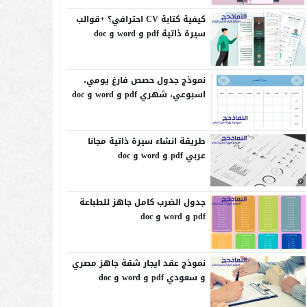
كيفية كتابة CV احترافي؟ +قوالب
سيرة ذاتية pdf و word و doc
نموذج جدول حصص فارغ يومي،
اسبوعي، شهري pdf و word و doc
طريقة انشاء سيرة ذاتية مجانا
عربي pdf و word و doc
جدول الضرب كامل جاهز للطباعة
pdf و word و doc
نموذج عقد ايجار شقة جاهز مصري
و سعودي pdf و word و doc