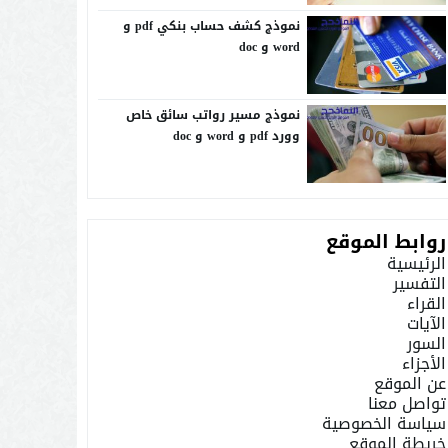
نموذج كشف حساب بنكي pdf و
word و doc
نموذج مسير رواتب سائق خاص
وورد pdf و word و doc
روابط الموقع
الرئيسية
التفسير
القراء
الآيات
السور
الأجزاء
عن الموقع
تواصل معنا
سياسة الخصوصية
خريطة الموقع