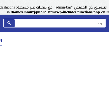
admin-ba" مع تبعيات غير مسجلة: dashicons. من فضلك اطلع على
/home/elnmuzj/public_html/wp-includes/functions.php
on l
ا