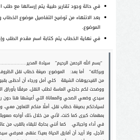
في حالة وجود تقارير طبية يتم إرسالها مع طلب 
بعد الانتهاء من توضيح التفاصيل موضوع الخطاب و
الموضوع.
في نهاية الخطاب يتم كتابة اسم مقدم الطلب وإض
“بسم الله الرحمن الرحيم”
سيادة المدير……………………
وبركاته”
أما بعد:
الموضوع: صيغة خطاب نقل الظروف 
من الفيديوهات الشيقة
كلي أمل ورجاء أن أحظى بقبو
ووضحت لكم حاجتي الماسة لطلب النقل، مرفقًا بأوراق ا
سيدي وضعي الصحي والمعاناة التي أعيشها هنا دون رعا
لسيادتكم بصيغة خطاب نقل، أملًا منكم التعاون معي، و
بمهمات كبرى كما كنت، لأني من خلال ذلك أواجه صعوبة 
في أداء واجباتي.
كما أنني بحاجة للبقاء بالقرب من 
الأجل، ولا أريد أن أفارق الحياة بعيدًا عنهم، فمرضي سيد