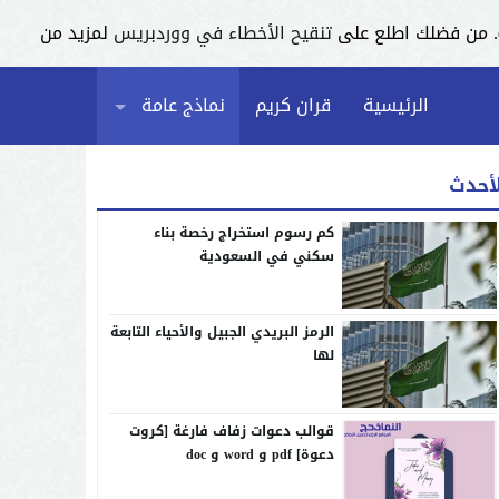
تنقيح الأخطاء في ووردبريس
لمزيد من
الرئيسية
قران كريم
نماذج عامة
لأحدث
كم رسوم استخراج رخصة بناء
سكني في السعودية
الرمز البريدي الجبيل والأحياء التابعة
لها
قوالب دعوات زفاف فارغة [كروت
دعوة] pdf و word و doc