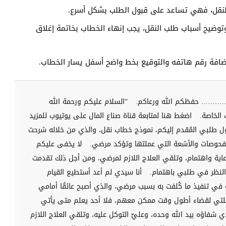
النقل، فهي تساعد على قبول الطلب بشكل أسرع.
توضيح أسباب طلب النقل، يجب إنهاء الخطاب بخاتمة إغلاق
افة رقم هاتفه والتوقيع بخط واضح أسفل يسار الخطاب.
….. حفظكم الله ورعاكم.
“السلام عليكم ورحمة الله
الخاصة.
اضغط هنا لمتابعة قناة صناع المال على يوتيوب للمزيد
ل طلبي المُقدم إليكم، نموذج خطاب نقل، والذي من خلاله شرحت
لفحوصات والأشعة التي عملتها وتؤكد مرضي.
لا يخفى عليكم
ية واهتمام، وتلقي العلاج اللازم لمرضي، ومن أجل ذلك تقدمت
النظر في طلبي باهتمام.
أنا سيدي لم أعد أستطيع القيام
في تنفيذ ما كُلفت به بسبب مرضي، والذي أصبح عائقًا أمامي
عائلتي لقضاء أطول وقت ممكن معهم، فلا أحد يعلم متى يأتي
ي شفاؤه بيد الله وحده، وعليّ التوكل عليه، وتلقي العلاج اللازم