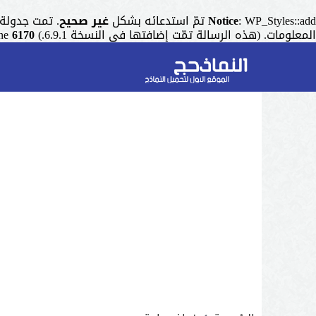
: WP_Styles::add تمّ استدعائه بشكل
Notice
غير صحيح
. تمت جدولة التنسيق ذو المقبض "r
المعلومات. (هذه الرسالة تمّت إضافتها في النسخة 6.9.1.) in
6170
ine