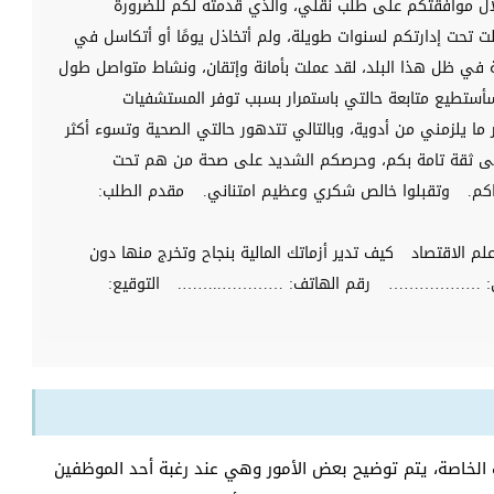
ل موافقتكم على طلب نقلي، والذي قدمته لكم للضرورة
ت تحت إدارتكم لسنوات طويلة، ولم أتخاذل يومًا أو أتكاسل في
 في ظل هذا البلد، لقد عملت بأمانة وإتقان، ونشاط متواصل طول
أستطيع متابعة حالتي باستمرار بسبب توفر المستشفيات
ير ما يلزمني من أدوية، وبالتالي تتدهور حالتي الصحية وتسوء أكثر
على ثقة تامة بكم، وحرصكم الشديد على صحة من هم تحت
كم.
وتقبلوا خالص شكري وعظيم امتناني.
مقدم الطلب:
لم الاقتصاد
كيف تدير أزماتك المالية بنجاح وتخرج منها دون
ني: ………………
رقم الهاتف: …………..…….
التوقيع:
لخاصة، يتم توضيح بعض الأمور وهي عند رغبة أحد الموظفين