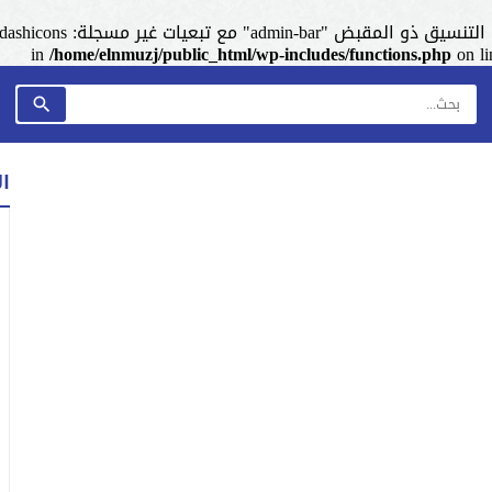
admin-ba" مع تبعيات غير مسجلة: dashicons. من فضلك اطلع على
/home/elnmuzj/public_html/wp-includes/functions.php
on l
ا