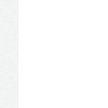
 واسم الجهة التابع لها)
رضي؛ وهذا لما وجدته من ود وكرم من أهل
لسعودية حتي يتمتع أولادي بالجنسية السعودية