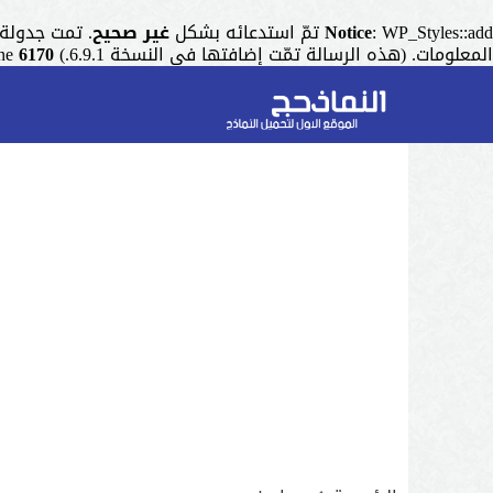
: WP_Styles::add تمّ استدعائه بشكل
Notice
غير صحيح
. تمت جدولة التنسيق ذو المقبض "r
المعلومات. (هذه الرسالة تمّت إضافتها في النسخة 6.9.1.) in
6170
ine