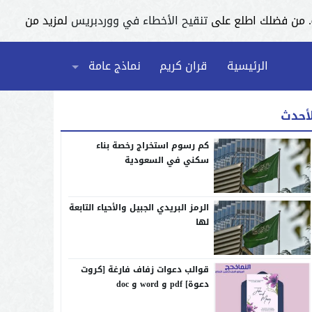
تنقيح الأخطاء في ووردبريس
لمزيد من
الرئيسية
قران كريم
نماذج عامة
لأحدث
كم رسوم استخراج رخصة بناء
سكني في السعودية
الرمز البريدي الجبيل والأحياء التابعة
لها
قوالب دعوات زفاف فارغة [كروت
دعوة] pdf و word و doc