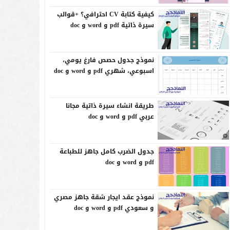
كيفية كتابة CV احترافي؟ +قوالب
سيرة ذاتية pdf و word و doc
نموذج جدول حصص فارغ يومي،
اسبوعي، شهري pdf و word و doc
طريقة انشاء سيرة ذاتية مجانا
عربي pdf و word و doc
جدول الضرب كامل جاهز للطباعة
pdf و word و doc
نموذج عقد ايجار شقة جاهز مصري
و سعودي pdf و word و doc