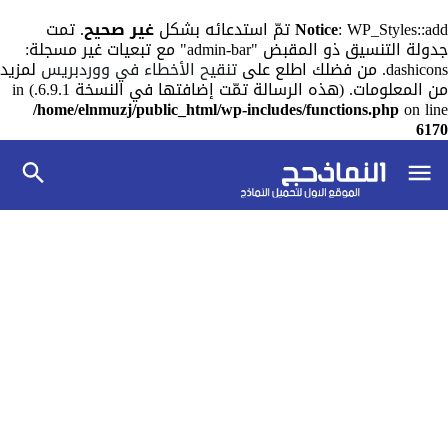
: WP_Styles::add تمّ استدعائه بشكل
Notice
غير صحيح
. تمت
جدولة التنسيق ذو المقبض "admin-bar" مع تبعيات غير مسجلة:
dashicons. من فضلك اطلع على
تنقيح الأخطاء في ووردبريس
لمزيد
من المعلومات. (هذه الرسالة تمّت إضافتها في النسخة 6.9.1.) in
/home/elnmuzj/public_html/wp-includes/functions.php
on line
6170