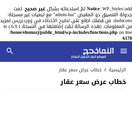
: WP_Styles::add تمّ استدعائه بشكل
Notice
غير صحيح
. تمت
جدولة التنسيق ذو المقبض "admin-bar" مع تبعيات غير مسجلة:
dashicons. من فضلك اطلع على
تنقيح الأخطاء في ووردبريس
لمزيد
من المعلومات. (هذه الرسالة تمّت إضافتها في النسخة 6.9.1.) in
/home/elnmuzj/public_html/wp-includes/functions.php
on line
6170
الرئيسية
خطاب عرض سعر عقار
خطاب عرض سعر عقار