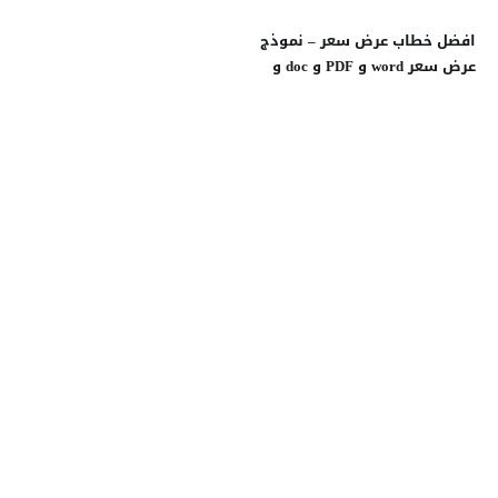
افضل خطاب عرض سعر – نموذج
عرض سعر word و PDF و doc و
Excel