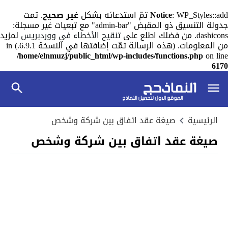
: WP_Styles::add تمّ استدعائه بشكل
Notice
غير صحيح
. تمت
جدولة التنسيق ذو المقبض "admin-bar" مع تبعيات غير مسجلة:
dashicons. من فضلك اطلع على
تنقيح الأخطاء في ووردبريس
لمزيد
من المعلومات. (هذه الرسالة تمّت إضافتها في النسخة 6.9.1.) in
/home/elnmuzj/public_html/wp-includes/functions.php
on line
6170
الرئيسية
صيغة عقد اتفاق بين شركة وشخص
صيغة عقد اتفاق بين شركة وشخص