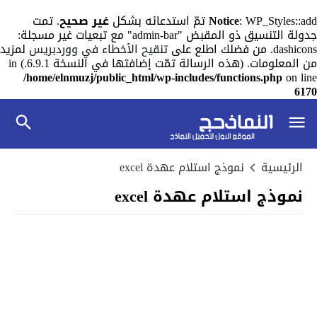
: WP_Styles::add تمّ استدعائه بشكل
Notice
غير صحيح
. تمت
جدولة التنسيق ذو المقبض "admin-bar" مع تبعيات غير مسجلة:
dashicons. من فضلك اطلع على
تنقيح الأخطاء في ووردبريس
لمزيد
من المعلومات. (هذه الرسالة تمّت إضافتها في النسخة 6.9.1.) in
/home/elnmuzj/public_html/wp-includes/functions.php
on line
6170
الرئيسية
نموذج استلام عهدة excel
نموذج استلام عهدة excel