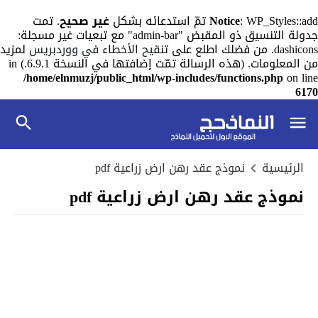
: WP_Styles::add تمّ استدعائه بشكل
Notice
غير صحيح
. تمت
جدولة التنسيق ذو المقبض "admin-bar" مع تبعيات غير مسجلة:
dashicons. من فضلك اطلع على
تنقيح الأخطاء في ووردبريس
لمزيد
من المعلومات. (هذه الرسالة تمّت إضافتها في النسخة 6.9.1.) in
/home/elnmuzj/public_html/wp-includes/functions.php
on line
6170
الرئيسية
نموذج عقد رهن ارض زراعية pdf
نموذج عقد رهن ارض زراعية pdf