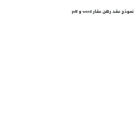
نموذج عقد رهن عقار word و pdf