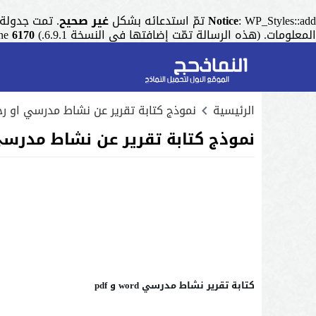
: WP_Styles::add تمّ استدعائه بشكل
Notice
غير صحيح
. تمت جدولة التنسيق ذو المقبض "r
المعلومات. (هذه الرسالة تمّت إضافتها في النسخة 6.9.1.) in
6170
ine
الرئيسية
نموذج كتابة تقرير عن نشاط مدرسي او رحل
نموذج كتابة تقرير عن نشاط مدرسي 
كتابة تقرير نشاط مدرسي word و pdf