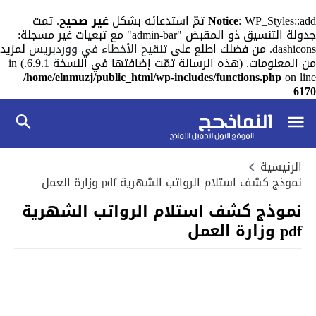
: WP_Styles::add تمّ استدعائه بشكل
Notice
غير صحيح
. تمت
جدولة التنسيق ذو المقبض "admin-bar" مع تبعيات غير مسجلة:
dashicons. من فضلك اطلع على
تنقيح الأخطاء في ووردبريس
لمزيد
من المعلومات. (هذه الرسالة تمّت إضافتها في النسخة 6.9.1.) in
/home/elnmuzj/public_html/wp-includes/functions.php
on line
6170
الرئيسية
نموذج كشف استلام الرواتب الشهرية pdf وزارة العمل
نموذج كشف استلام الرواتب الشهرية
pdf وزارة العمل