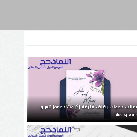
قوالب دعوات زفاف فارغة [كروت دعوة] pdf و
wo و doc