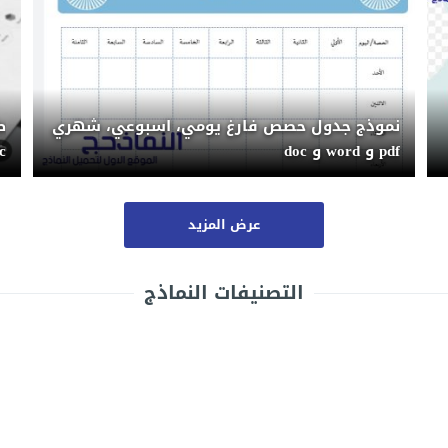
نموذج جدول حصص فارغ يومي، اسبوعي، شهري
pdf و word و doc
c
عرض المزيد
التصنيفات النماذج