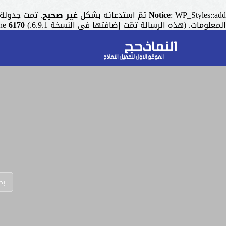
: WP_Styles::add تمّ استدعائه بشكل
Notice
غير صحيح
. تمت جدولة التنسيق ذو المقبض "r
المعلومات. (هذه الرسالة تمّت إضافتها في النسخة 6.9.1.) in
6170
ine