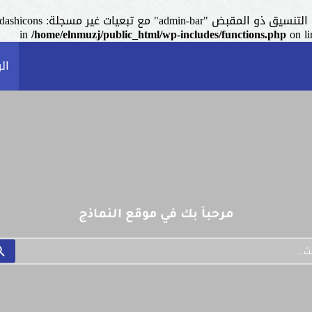
admin-ba" مع تبعيات غير مسجلة: dashicons. من فضلك اطلع على
/home/elnmuzj/public_html/wp-includes/functions.php
on l
ال
مرحباً بك في موقع النماذج