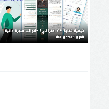
كيفية كتابة CV احترافي؟ +قوالب سيرة ذاتية
pdf و word و doc