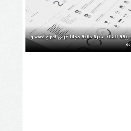
طريقة انشاء سيرة ذاتية مجانا عربي pdf و word و
do