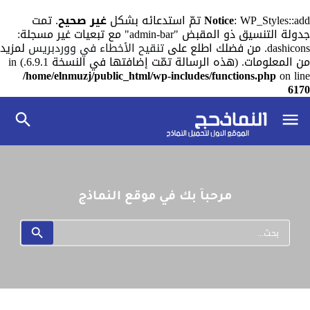
: WP_Styles::add تمّ استدعائه بشكل
Notice
غير صحيح
. تمت
جدولة التنسيق ذو المقبض "admin-bar" مع تبعيات غير مسجلة:
dashicons. من فضلك اطلع على
تنقيح الأخطاء في ووردبريس
لمزيد
من المعلومات. (هذه الرسالة تمّت إضافتها في النسخة 6.9.1.) in
/home/elnmuzj/public_html/wp-includes/functions.php
on line
6170
مرحباً بك في موقع النماذج