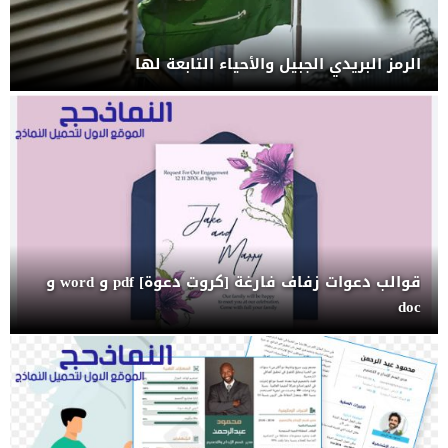
الرمز البريدي الجبيل والأحياء التابعة لها
قوالب دعوات زفاف فارغة [كروت دعوة] pdf و word و
doc