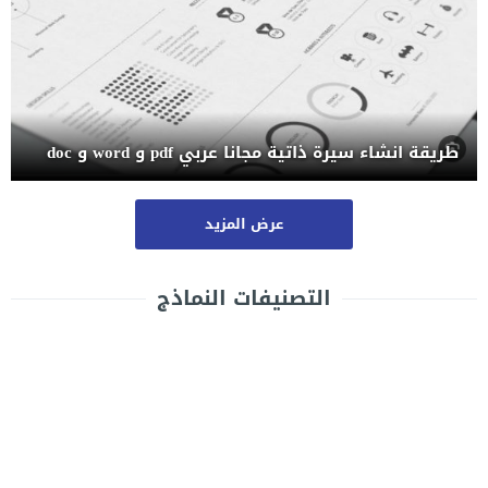
طريقة انشاء سيرة ذاتية مجانا عربي pdf و word و doc
عرض المزيد
التصنيفات النماذج