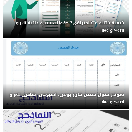
كيفية كتابة CV احترافي؟ +قوالب سيرة ذاتية pdf و
word و doc
نموذج جدول حصص فارغ يومي، اسبوعي، شهري pdf و
word و doc