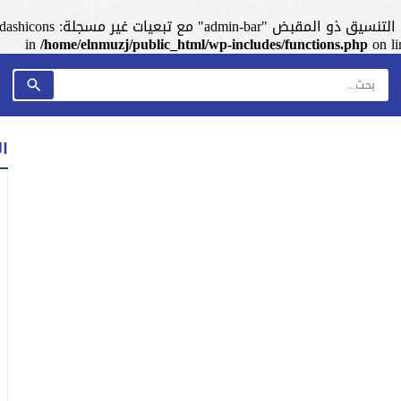
admin-ba" مع تبعيات غير مسجلة: dashicons. من فضلك اطلع على
/home/elnmuzj/public_html/wp-includes/functions.php
on l
ا