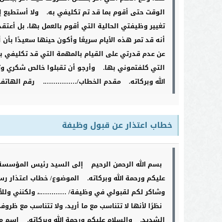
الوقت حتى أقوم بما قد تم تكليفي به.
ولا أستطيع إ
تغيير وظيفتي الحالية التي أقوم بالعمل بها، بل أعتقد
أنه قد تمر هذه الأيام سريعًا وأكون حينها سعيدًا بأن أ
عن عدم قدرتي على القيام بالمهمة التي قد تكليفي به
التي كلفتموني بها.
وأرجو أن تقبلوا خالص شكري وت
الله وبركاته.
مقدم الخطاب/…………….
رقم الهات
خطاب اعتذار عن قبول وظيفة
بسم الله الرحمن الرحيم
إلى السيد رئيس المؤسسة
عليكم ورحمة الله وبركاته.
الموضوع/ خطاب اعتذار ر
وشاكر لكم لقبولي في وظيفة/ ………….، ولكنني وللأسف
نظرًا لأنها لا تتناسب مع ما أريد، ولا تتناسب مع ظرو
الشديد.
والسلام عليكم ورحمة الله وبركاته.
اسم م