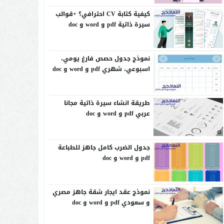
كيفية كتابة CV احترافي؟ +قوالب
سيرة ذاتية pdf و word و doc
نموذج جدول حصص فارغ يومي،
اسبوعي، شهري pdf و word و doc
طريقة انشاء سيرة ذاتية مجانا
عربي pdf و word و doc
جدول الضرب كامل جاهز للطباعة
pdf و word و doc
نموذج عقد ايجار شقة جاهز مصري
و سعودي pdf و word و doc