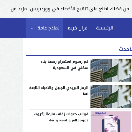
تنقيح الأخطاء في ووردبريس
لمزيد من
الرئيسية
قران كريم
نماذج عامة
لأحدث
كم رسوم استخراج رخصة بناء
سكني في السعودية
الرمز البريدي الجبيل والأحياء التابعة
لها
قوالب دعوات زفاف فارغة [كروت
دعوة] pdf و word و doc