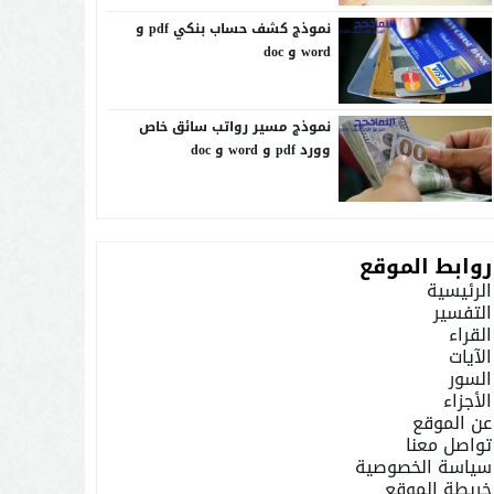
نموذج كشف حساب بنكي pdf و
word و doc
نموذج مسير رواتب سائق خاص
وورد pdf و word و doc
روابط الموقع
الرئيسية
التفسير
القراء
الآيات
السور
الأجزاء
عن الموقع
تواصل معنا
سياسة الخصوصية
خريطة الموقع