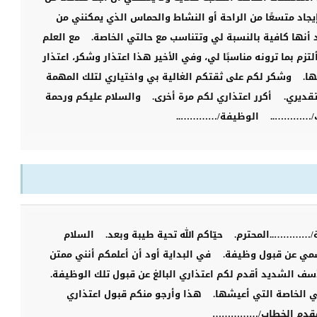
يجاد متسعًا من الراحة أو النشاط والحماس الذي يمكنني من
 أنها كافية بالنسبة لي وتتناسب مع حالتي الخاصة.
مع العلم
لتزم بما ترونه مناسبًا لي، وفي الأخير هذا اعتذار وشكر، اعتذار
ا.
وشكر لكم على ثقتكم الغالية بي واختياري لتلك المهمة
قديري.
أكرر اعتذاري لكم مرة أخرى.
والسلام عليكم ورحمة
ف/…………..
الوظيفة/…………..
/…………..المحترم.
حيّاكم الله تحية طيبة وبعد.
السلام
سمي عن قبول وظيفة.
في البداية أود أن أعلمكم أنني ممتن
 الشديد أقدم لكم اعتذاري البالغ عن قبول تلك الوظيفة.
في الخاصة التي أعيشها.
هذا وأرجو منكم قبول اعتذاري
قدم الخطاب/……………