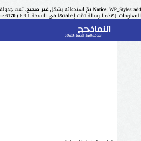
: WP_Styles::add تمّ استدعائه بشكل
Notice
غير صحيح
. تمت جدولة التنسيق ذو المقبض "r
المعلومات. (هذه الرسالة تمّت إضافتها في النسخة 6.9.1.) in
6170
ine