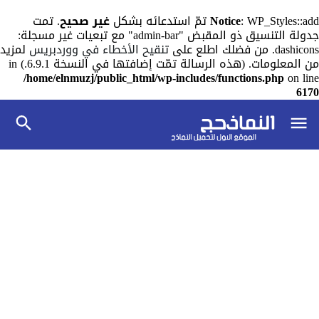
: WP_Styles::add تمّ استدعائه بشكل
Notice
غير صحيح
. تمت
جدولة التنسيق ذو المقبض "admin-bar" مع تبعيات غير مسجلة:
dashicons. من فضلك اطلع على
تنقيح الأخطاء في ووردبريس
لمزيد
من المعلومات. (هذه الرسالة تمّت إضافتها في النسخة 6.9.1.) in
/home/elnmuzj/public_html/wp-includes/functions.php
on line
6170