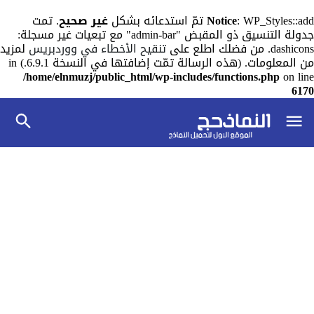
: WP_Styles::add تمّ استدعائه بشكل
Notice
غير صحيح
. تمت
جدولة التنسيق ذو المقبض "admin-bar" مع تبعيات غير مسجلة:
dashicons. من فضلك اطلع على
تنقيح الأخطاء في ووردبريس
لمزيد
من المعلومات. (هذه الرسالة تمّت إضافتها في النسخة 6.9.1.) in
/home/elnmuzj/public_html/wp-includes/functions.php
on line
6170