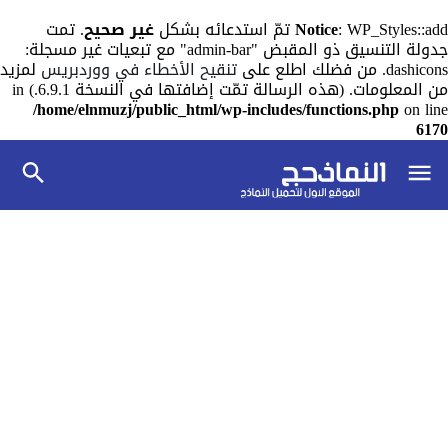
: WP_Styles::add تمّ استدعائه بشكل
Notice
غير صحيح
. تمت
جدولة التنسيق ذو المقبض "admin-bar" مع تبعيات غير مسجلة:
dashicons. من فضلك اطلع على
تنقيح الأخطاء في ووردبريس
لمزيد
من المعلومات. (هذه الرسالة تمّت إضافتها في النسخة 6.9.1.) in
/home/elnmuzj/public_html/wp-includes/functions.php
on line
6170