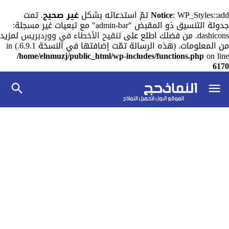
: WP_Styles::add تمّ استدعائه بشكل
Notice
غير صحيح
. تمت
جدولة التنسيق ذو المقبض "admin-bar" مع تبعيات غير مسجلة:
dashicons. من فضلك اطلع على
تنقيح الأخطاء في ووردبريس
لمزيد
من المعلومات. (هذه الرسالة تمّت إضافتها في النسخة 6.9.1.) in
/home/elnmuzj/public_html/wp-includes/functions.php
on line
6170