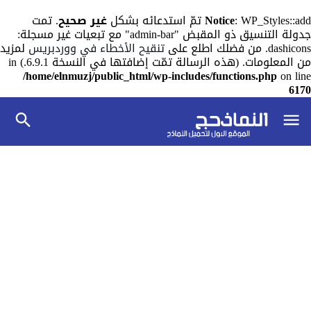
: WP_Styles::add تمّ استدعائه بشكل
Notice
غير صحيح
. تمت
جدولة التنسيق ذو المقبض "admin-bar" مع تبعيات غير مسجلة:
dashicons. من فضلك اطلع على
تنقيح الأخطاء في ووردبريس
لمزيد
من المعلومات. (هذه الرسالة تمّت إضافتها في النسخة 6.9.1.) in
/home/elnmuzj/public_html/wp-includes/functions.php
on line
6170