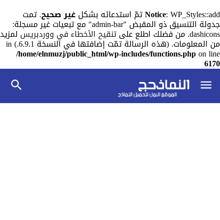
: WP_Styles::add تمّ استدعائه بشكل
Notice
غير صحيح
. تمت
جدولة التنسيق ذو المقبض "admin-bar" مع تبعيات غير مسجلة:
dashicons. من فضلك اطلع على
تنقيح الأخطاء في ووردبريس
لمزيد
من المعلومات. (هذه الرسالة تمّت إضافتها في النسخة 6.9.1.) in
/home/elnmuzj/public_html/wp-includes/functions.php
on line
6170