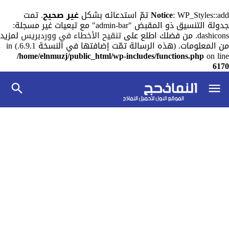
: WP_Styles::add تمّ استدعائه بشكل
Notice
غير صحيح
. تمت
جدولة التنسيق ذو المقبض "admin-bar" مع تبعيات غير مسجلة:
dashicons. من فضلك اطلع على
تنقيح الأخطاء في ووردبريس
لمزيد
من المعلومات. (هذه الرسالة تمّت إضافتها في النسخة 6.9.1.) in
/home/elnmuzj/public_html/wp-includes/functions.php
on line
6170