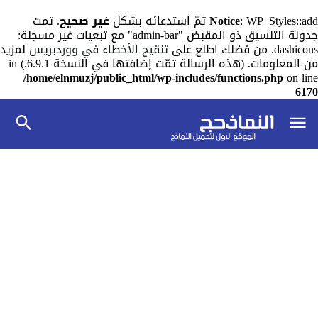
: WP_Styles::add تمّ استدعائه بشكل
Notice
غير صحيح
. تمت
جدولة التنسيق ذو المقبض "admin-bar" مع تبعيات غير مسجلة:
dashicons. من فضلك اطلع على
تنقيح الأخطاء في ووردبريس
لمزيد
من المعلومات. (هذه الرسالة تمّت إضافتها في النسخة 6.9.1.) in
/home/elnmuzj/public_html/wp-includes/functions.php
on line
6170