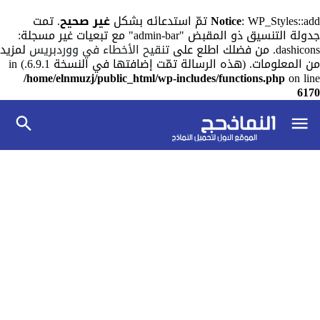
: WP_Styles::add تمّ استدعائه بشكل
Notice
غير صحيح
. تمت
جدولة التنسيق ذو المقبض "admin-bar" مع تبعيات غير مسجلة:
dashicons. من فضلك اطلع على
تنقيح الأخطاء في ووردبريس
لمزيد
من المعلومات. (هذه الرسالة تمّت إضافتها في النسخة 6.9.1.) in
/home/elnmuzj/public_html/wp-includes/functions.php
on line
6170