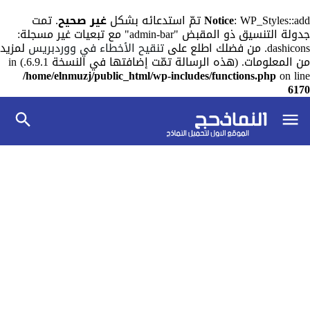
: WP_Styles::add تمّ استدعائه بشكل
Notice
غير صحيح
. تمت
جدولة التنسيق ذو المقبض "admin-bar" مع تبعيات غير مسجلة:
dashicons. من فضلك اطلع على
تنقيح الأخطاء في ووردبريس
لمزيد
من المعلومات. (هذه الرسالة تمّت إضافتها في النسخة 6.9.1.) in
/home/elnmuzj/public_html/wp-includes/functions.php
on line
6170