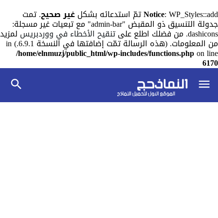
: WP_Styles::add تمّ استدعائه بشكل
Notice
غير صحيح
. تمت
جدولة التنسيق ذو المقبض "admin-bar" مع تبعيات غير مسجلة:
dashicons. من فضلك اطلع على
تنقيح الأخطاء في ووردبريس
لمزيد
من المعلومات. (هذه الرسالة تمّت إضافتها في النسخة 6.9.1.) in
/home/elnmuzj/public_html/wp-includes/functions.php
on line
6170