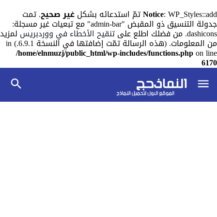
: WP_Styles::add تمّ استدعائه بشكل
Notice
غير صحيح
. تمت
جدولة التنسيق ذو المقبض "admin-bar" مع تبعيات غير مسجلة:
dashicons. من فضلك اطلع على
تنقيح الأخطاء في ووردبريس
لمزيد
من المعلومات. (هذه الرسالة تمّت إضافتها في النسخة 6.9.1.) in
/home/elnmuzj/public_html/wp-includes/functions.php
on line
6170