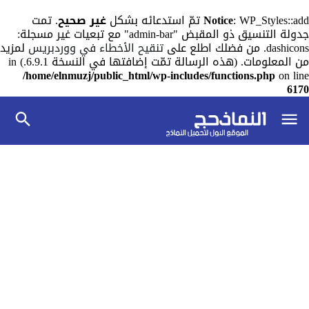
: WP_Styles::add تمّ استدعائه بشكل
Notice
غير صحيح
. تمت
جدولة التنسيق ذو المقبض "admin-bar" مع تبعيات غير مسجلة:
dashicons. من فضلك اطلع على
تنقيح الأخطاء في ووردبريس
لمزيد
من المعلومات. (هذه الرسالة تمّت إضافتها في النسخة 6.9.1.) in
/home/elnmuzj/public_html/wp-includes/functions.php
on line
6170