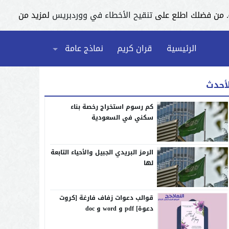
تنقيح الأخطاء في ووردبريس
لمزيد من
الرئيسية
قران كريم
نماذج عامة
لأحدث
كم رسوم استخراج رخصة بناء
سكني في السعودية
الرمز البريدي الجبيل والأحياء التابعة
لها
قوالب دعوات زفاف فارغة [كروت
دعوة] pdf و word و doc