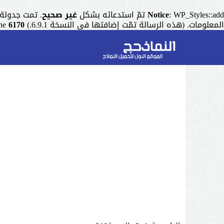
: WP_Styles::add تمّ استدعائه بشكل
Notice
غير صحيح
. تمت جدولة التنسيق ذو المقبض "r
المعلومات. (هذه الرسالة تمّت إضافتها في النسخة 6.9.1.) in
6170
ine