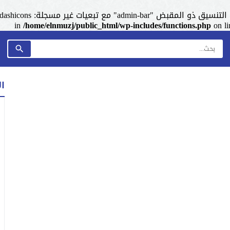
admin-ba" مع تبعيات غير مسجلة: dashicons. من فضلك اطلع على
/home/elnmuzj/public_html/wp-includes/functions.php
on l
ا