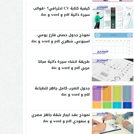
كيفية كتابة CV احترافي؟ +قوالب
سيرة ذاتية pdf و word و doc
نموذج جدول حصص فارغ يومي،
اسبوعي، شهري pdf و word و doc
طريقة انشاء سيرة ذاتية مجانا
عربي pdf و word و doc
جدول الضرب كامل جاهز للطباعة
pdf و word و doc
نموذج عقد ايجار شقة جاهز مصري
و سعودي pdf و word و doc