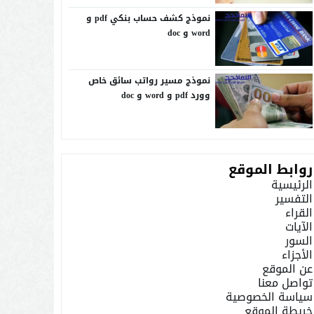
نموذج كشف حساب بنكي pdf و
word و doc
نموذج مسير رواتب سائق خاص
وورد pdf و word و doc
روابط الموقع
الرئيسية
التفسير
القراء
الآيات
السور
الأجزاء
عن الموقع
تواصل معنا
سياسة الخصوصية
خريطة الموقع