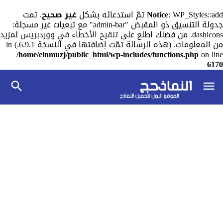
: WP_Styles::add تمّ استدعائه بشكل
Notice
غير صحيح
. تمت
جدولة التنسيق ذو المقبض "admin-bar" مع تبعيات غير مسجلة:
dashicons. من فضلك اطلع على
تنقيح الأخطاء في ووردبريس
لمزيد
من المعلومات. (هذه الرسالة تمّت إضافتها في النسخة 6.9.1.) in
/home/elnmuzj/public_html/wp-includes/functions.php
on line
6170