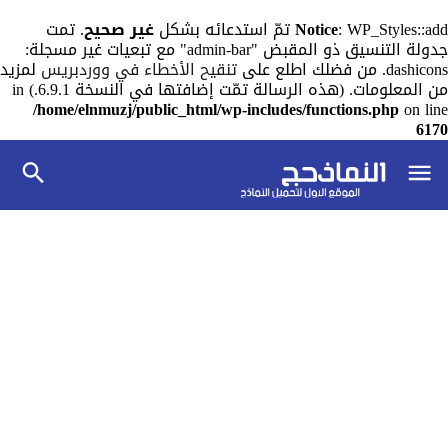
: WP_Styles::add تمّ استدعائه بشكل
Notice
غير صحيح
. تمت
جدولة التنسيق ذو المقبض "admin-bar" مع تبعيات غير مسجلة:
dashicons. من فضلك اطلع على
تنقيح الأخطاء في ووردبريس
لمزيد
من المعلومات. (هذه الرسالة تمّت إضافتها في النسخة 6.9.1.) in
/home/elnmuzj/public_html/wp-includes/functions.php
on line
6170