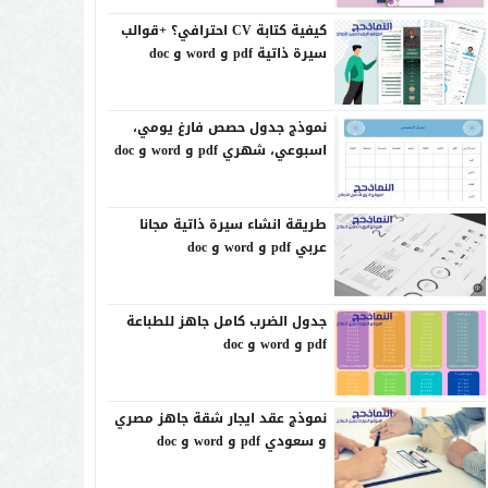
كيفية كتابة CV احترافي؟ +قوالب
سيرة ذاتية pdf و word و doc
نموذج جدول حصص فارغ يومي،
اسبوعي، شهري pdf و word و doc
طريقة انشاء سيرة ذاتية مجانا
عربي pdf و word و doc
جدول الضرب كامل جاهز للطباعة
pdf و word و doc
نموذج عقد ايجار شقة جاهز مصري
و سعودي pdf و word و doc