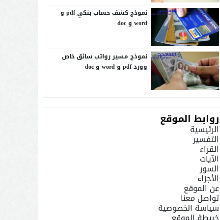
نموذج كشف حساب بنكي pdf و
word و doc
نموذج مسير رواتب سائق خاص
وورد pdf و word و doc
روابط الموقع
الرئيسية
التفسير
القراء
الآيات
السور
الأجزاء
عن الموقع
تواصل معنا
سياسة الخصوصية
خريطة الموقع