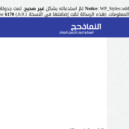
: WP_Styles::add تمّ استدعائه بشكل
Notice
غير صحيح
. تمت جدولة التنسيق ذو المقبض "r
المعلومات. (هذه الرسالة تمّت إضافتها في النسخة 6.9.1.) in
6170
ine