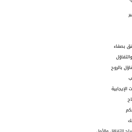
ر
فق بصفاء
التفاؤل
ؤل بالروح
ب
 الإيجابية
اح
كم
ك
اح التفاؤل والأمل