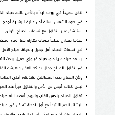
لتكن سعيداً في يومك ابدأه بالأمل بالله، صباح الخي
في ضوء الشمس رسالة أمل علنية للبشرية أجمع
استنشق عبير التفاؤل مع نسمات الصباح الأولى
عندما تتفاءل صباحاً ينساب نهارك كما الماء المتد
في نسمات الصباح أمل جميل بالحياة، صباح الأمل و
يسعد صباحك يا حلو، صباح فيروزي جميل يبعث التفا
في تفاؤل الصباح جمال يدركه العقل ويعيشه القل
ولأن الصباح يحب المتفائلين يهديهم أحلى الطاقات
ليس هنالك أجمل من الأمل والتفاؤل خيراً عند الصب
تفاؤل الصباح ينعش القلب والروح، أسعد الله صباح
البشائر الجميلة تبدأ مع أول لحظة تفاؤل في صباح
الصباح قادر أن ينسيك كل أوجاع الماضي وآلامه، صب