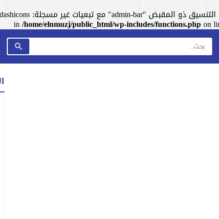
admin-ba" مع تبعيات غير مسجلة: dashicons. من فضلك اطلع على
/home/elnmuzj/public_html/wp-includes/functions.php
on l
ا