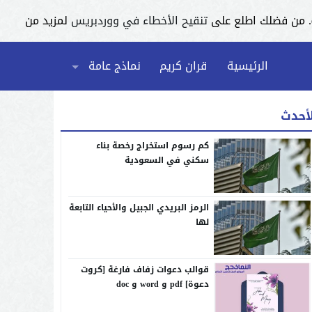
تنقيح الأخطاء في ووردبريس
لمزيد من
الرئيسية
قران كريم
نماذج عامة
لأحدث
كم رسوم استخراج رخصة بناء
سكني في السعودية
الرمز البريدي الجبيل والأحياء التابعة
لها
قوالب دعوات زفاف فارغة [كروت
دعوة] pdf و word و doc