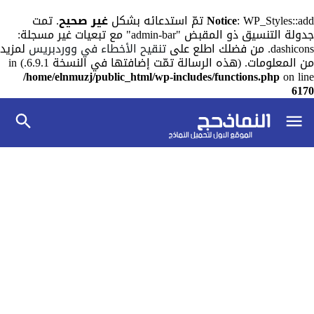
: WP_Styles::add تمّ استدعائه بشكل
Notice
غير صحيح
. تمت
جدولة التنسيق ذو المقبض "admin-bar" مع تبعيات غير مسجلة:
dashicons. من فضلك اطلع على
تنقيح الأخطاء في ووردبريس
لمزيد
من المعلومات. (هذه الرسالة تمّت إضافتها في النسخة 6.9.1.) in
/home/elnmuzj/public_html/wp-includes/functions.php
on line
6170