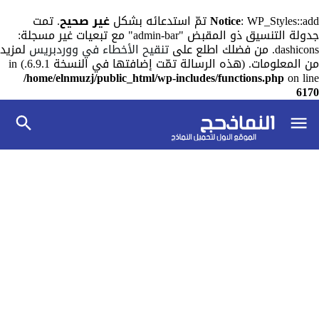
: WP_Styles::add تمّ استدعائه بشكل
Notice
غير صحيح
. تمت
جدولة التنسيق ذو المقبض "admin-bar" مع تبعيات غير مسجلة:
dashicons. من فضلك اطلع على
تنقيح الأخطاء في ووردبريس
لمزيد
من المعلومات. (هذه الرسالة تمّت إضافتها في النسخة 6.9.1.) in
/home/elnmuzj/public_html/wp-includes/functions.php
on line
6170