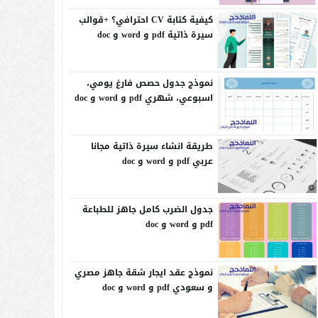
كيفية كتابة CV احترافي؟ +قوالب
سيرة ذاتية pdf و word و doc
نموذج جدول حصص فارغ يومي،
اسبوعي، شهري pdf و word و doc
طريقة انشاء سيرة ذاتية مجانا
عربي pdf و word و doc
جدول الضرب كامل جاهز للطباعة
pdf و word و doc
نموذج عقد ايجار شقة جاهز مصري
و سعودي pdf و word و doc