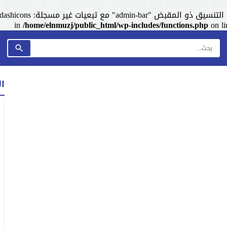
admin-ba" مع تبعيات غير مسجلة: dashicons. من فضلك اطلع على
/home/elnmuzj/public_html/wp-includes/functions.php
on l
ا