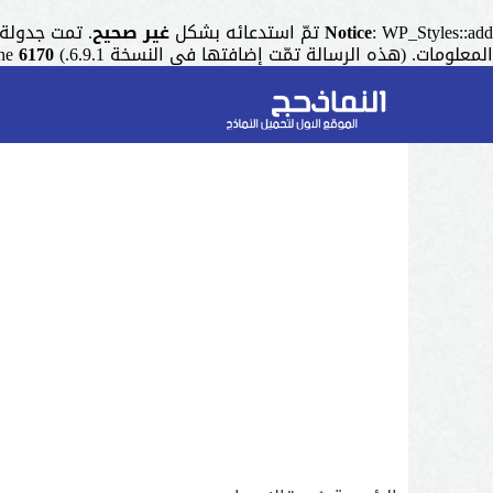
: WP_Styles::add تمّ استدعائه بشكل
Notice
غير صحيح
. تمت جدولة التنسيق ذو المقبض "r
المعلومات. (هذه الرسالة تمّت إضافتها في النسخة 6.9.1.) in
6170
ine