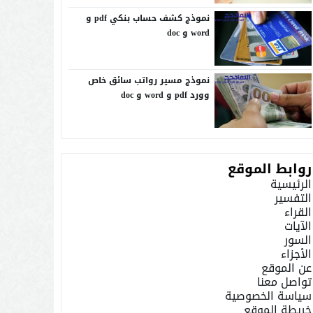
نموذج كشف حساب بنكي pdf و
word و doc
نموذج مسير رواتب سائق خاص
وورد pdf و word و doc
روابط الموقع
الرئيسية
التفسير
القراء
الآيات
السور
الأجزاء
عن الموقع
تواصل معنا
سياسة الخصوصية
خريطة الموقع