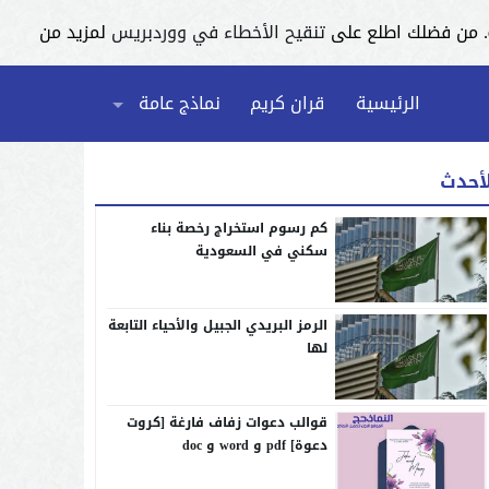
تنقيح الأخطاء في ووردبريس
لمزيد من
الرئيسية
قران كريم
نماذج عامة
لأحدث
كم رسوم استخراج رخصة بناء
سكني في السعودية
الرمز البريدي الجبيل والأحياء التابعة
لها
قوالب دعوات زفاف فارغة [كروت
دعوة] pdf و word و doc