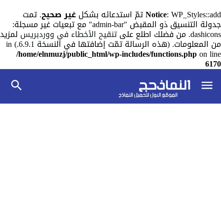
: WP_Styles::add تمّ استدعائه بشكل
Notice
غير صحيح
. تمت
جدولة التنسيق ذو المقبض "admin-bar" مع تبعيات غير مسجلة:
dashicons. من فضلك اطلع على
تنقيح الأخطاء في ووردبريس
لمزيد
من المعلومات. (هذه الرسالة تمّت إضافتها في النسخة 6.9.1.) in
/home/elnmuzj/public_html/wp-includes/functions.php
on line
6170