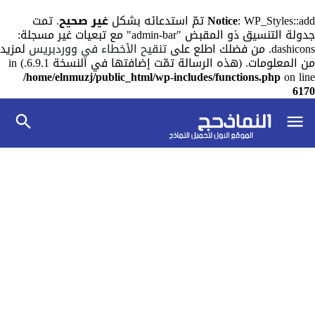
: WP_Styles::add تمّ استدعائه بشكل
Notice
غير صحيح
. تمت
جدولة التنسيق ذو المقبض "admin-bar" مع تبعيات غير مسجلة:
dashicons. من فضلك اطلع على
تنقيح الأخطاء في ووردبريس
لمزيد
من المعلومات. (هذه الرسالة تمّت إضافتها في النسخة 6.9.1.) in
/home/elnmuzj/public_html/wp-includes/functions.php
on line
6170