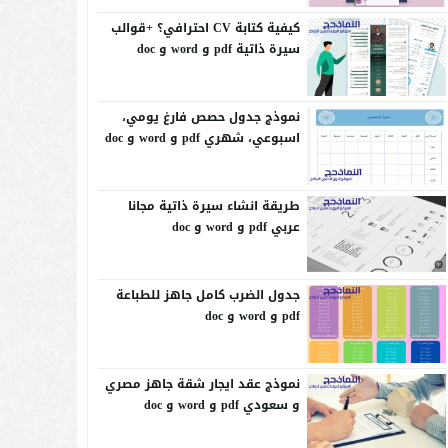
كيفية كتابة CV احترافي؟ +قوالب
سيرة ذاتية pdf و word و doc
نموذج جدول حصص فارغ يومي،
اسبوعي، شهري pdf و word و doc
طريقة انشاء سيرة ذاتية مجانا
عربي pdf و word و doc
جدول الضرب كامل جاهز للطباعة
pdf و word و doc
نموذج عقد ايجار شقة جاهز مصري
و سعودي pdf و word و doc