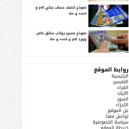
نموذج كشف حساب بنكي pdf و
word و doc
نموذج مسير رواتب سائق خاص
وورد pdf و word و doc
روابط الموقع
الرئيسية
التفسير
القراء
الآيات
السور
الأجزاء
عن الموقع
تواصل معنا
سياسة الخصوصية
خريطة الموقع