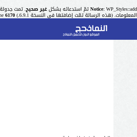
: WP_Styles::add تمّ استدعائه بشكل
Notice
غير صحيح
. تمت جدولة التنسيق ذو المقبض "r
المعلومات. (هذه الرسالة تمّت إضافتها في النسخة 6.9.1.) in
6170
ine