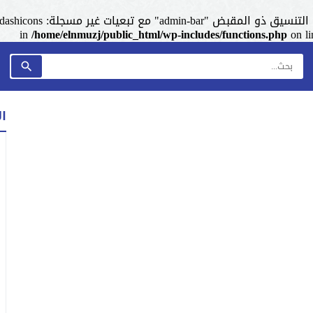
admin-ba" مع تبعيات غير مسجلة: dashicons. من فضلك اطلع على
/home/elnmuzj/public_html/wp-includes/functions.php
on l
ا