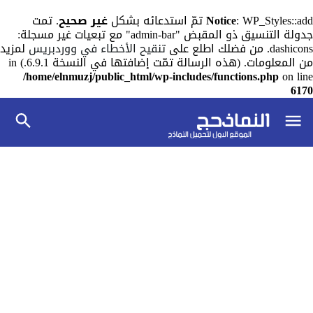
: WP_Styles::add تمّ استدعائه بشكل
Notice
غير صحيح
. تمت
جدولة التنسيق ذو المقبض "admin-bar" مع تبعيات غير مسجلة:
dashicons. من فضلك اطلع على
تنقيح الأخطاء في ووردبريس
لمزيد
من المعلومات. (هذه الرسالة تمّت إضافتها في النسخة 6.9.1.) in
/home/elnmuzj/public_html/wp-includes/functions.php
on line
6170