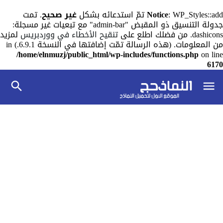
: WP_Styles::add تمّ استدعائه بشكل
Notice
غير صحيح
. تمت
جدولة التنسيق ذو المقبض "admin-bar" مع تبعيات غير مسجلة:
dashicons. من فضلك اطلع على
تنقيح الأخطاء في ووردبريس
لمزيد
من المعلومات. (هذه الرسالة تمّت إضافتها في النسخة 6.9.1.) in
/home/elnmuzj/public_html/wp-includes/functions.php
on line
6170