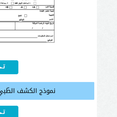
نموذج الكشف الطّبي ل