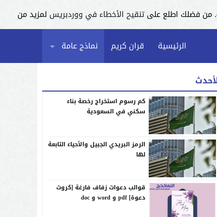
تنقيح الأخطاء في ووردبريس
لمزيد من
الرئيسية
قران كريم
نماذج عامة
لأحدث
كم رسوم استخراج رخصة بناء
سكني في السعودية
الرمز البريدي الجبيل والأحياء التابعة
لها
قوالب دعوات زفاف فارغة [كروت
دعوة] pdf و word و doc