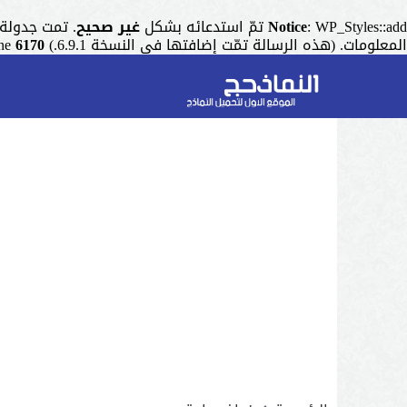
: WP_Styles::add تمّ استدعائه بشكل
Notice
غير صحيح
. تمت جدولة التنسيق ذو المقبض "r
المعلومات. (هذه الرسالة تمّت إضافتها في النسخة 6.9.1.) in
6170
ine