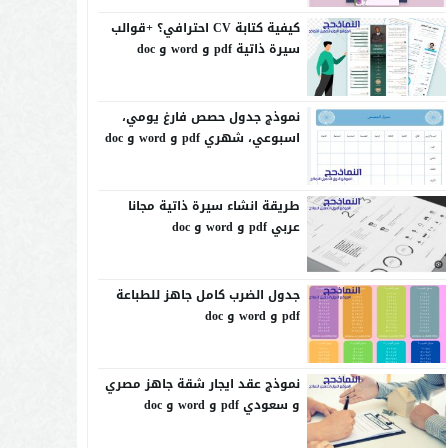
كيفية كتابة CV احترافي؟ +قوالب
سيرة ذاتية pdf و word و doc
نموذج جدول حصص فارغ يومي،
اسبوعي، شهري pdf و word و doc
طريقة انشاء سيرة ذاتية مجانا
عربي pdf و word و doc
جدول الضرب كامل جاهز للطباعة
pdf و word و doc
نموذج عقد ايجار شقة جاهز مصري
و سعودي pdf و word و doc