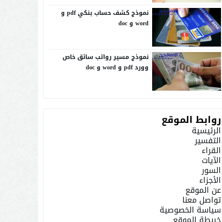
نموذج كشف حساب بنكي pdf و
word و doc
نموذج مسير رواتب سائق خاص
وورد pdf و word و doc
روابط الموقع
الرئيسية
التفسير
القراء
الآيات
السور
الأجزاء
عن الموقع
تواصل معنا
سياسة الخصوصية
خريطة الموقع