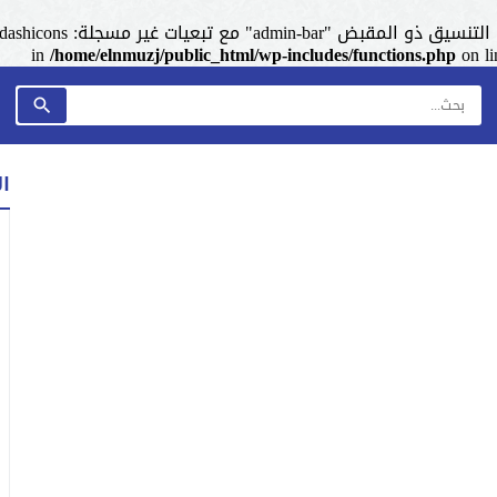
admin-ba" مع تبعيات غير مسجلة: dashicons. من فضلك اطلع على
/home/elnmuzj/public_html/wp-includes/functions.php
on l
ا