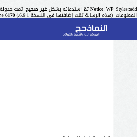
: WP_Styles::add تمّ استدعائه بشكل
Notice
غير صحيح
. تمت جدولة التنسيق ذو المقبض "r
المعلومات. (هذه الرسالة تمّت إضافتها في النسخة 6.9.1.) in
6170
ine