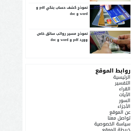
نموذج كشف حساب بنكي pdf و
word و doc
نموذج مسير رواتب سائق خاص
وورد pdf و word و doc
روابط الموقع
الرئيسية
التفسير
القراء
الآيات
السور
الأجزاء
عن الموقع
تواصل معنا
سياسة الخصوصية
خريطة الموقع