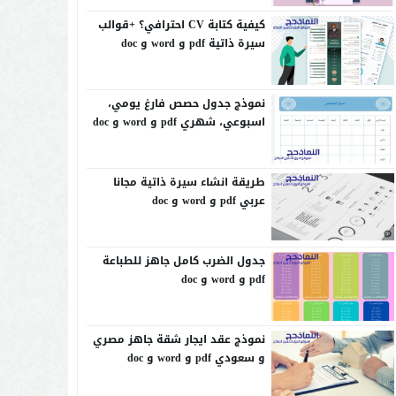
كيفية كتابة CV احترافي؟ +قوالب
سيرة ذاتية pdf و word و doc
نموذج جدول حصص فارغ يومي،
اسبوعي، شهري pdf و word و doc
طريقة انشاء سيرة ذاتية مجانا
عربي pdf و word و doc
جدول الضرب كامل جاهز للطباعة
pdf و word و doc
نموذج عقد ايجار شقة جاهز مصري
و سعودي pdf و word و doc