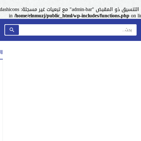
admin-ba" مع تبعيات غير مسجلة: dashicons. من فضلك اطلع على
/home/elnmuzj/public_html/wp-includes/functions.php
on l
ا