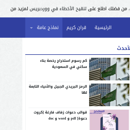
تنقيح الأخطاء في ووردبريس
لمزيد من
الرئيسية
قران كريم
نماذج عامة
لأحدث
كم رسوم استخراج رخصة بناء
سكني في السعودية
الرمز البريدي الجبيل والأحياء التابعة
لها
قوالب دعوات زفاف فارغة [كروت
دعوة] pdf و word و doc