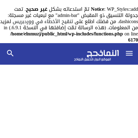
: WP_Styles::add تمّ استدعائه بشكل
Notice
غير صحيح
. تمت
جدولة التنسيق ذو المقبض "admin-bar" مع تبعيات غير مسجلة:
dashicons. من فضلك اطلع على
تنقيح الأخطاء في ووردبريس
لمزيد
من المعلومات. (هذه الرسالة تمّت إضافتها في النسخة 6.9.1.) in
/home/elnmuzj/public_html/wp-includes/functions.php
on line
6170