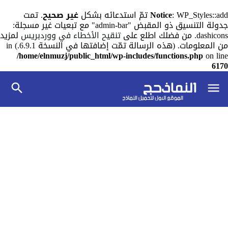
: WP_Styles::add تمّ استدعائه بشكل
Notice
غير صحيح
. تمت
جدولة التنسيق ذو المقبض "admin-bar" مع تبعيات غير مسجلة:
dashicons. من فضلك اطلع على
تنقيح الأخطاء في ووردبريس
لمزيد
من المعلومات. (هذه الرسالة تمّت إضافتها في النسخة 6.9.1.) in
/home/elnmuzj/public_html/wp-includes/functions.php
on line
6170