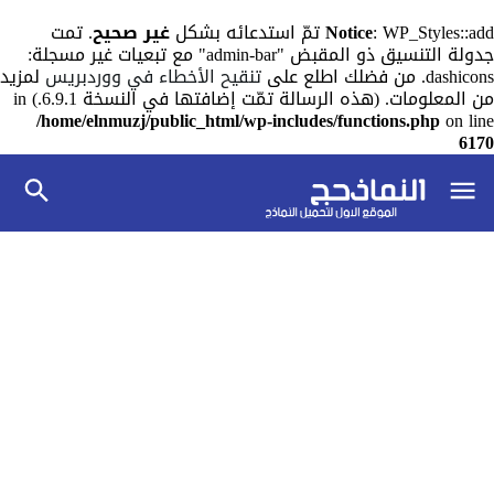
: WP_Styles::add تمّ استدعائه بشكل
Notice
غير صحيح
. تمت
جدولة التنسيق ذو المقبض "admin-bar" مع تبعيات غير مسجلة:
dashicons. من فضلك اطلع على
تنقيح الأخطاء في ووردبريس
لمزيد
من المعلومات. (هذه الرسالة تمّت إضافتها في النسخة 6.9.1.) in
/home/elnmuzj/public_html/wp-includes/functions.php
on line
6170