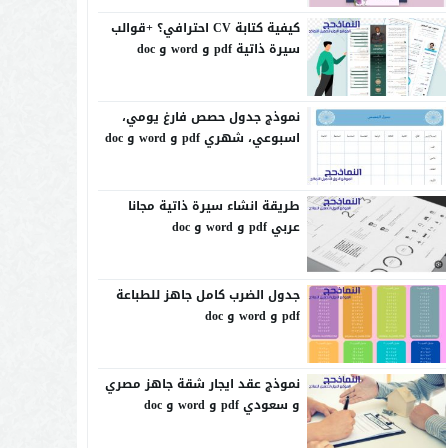
كيفية كتابة CV احترافي؟ +قوالب
سيرة ذاتية pdf و word و doc
نموذج جدول حصص فارغ يومي،
اسبوعي، شهري pdf و word و doc
طريقة انشاء سيرة ذاتية مجانا
عربي pdf و word و doc
جدول الضرب كامل جاهز للطباعة
pdf و word و doc
نموذج عقد ايجار شقة جاهز مصري
و سعودي pdf و word و doc