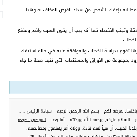
مطالبة بإعفاء الشخص من سداد القرض المكلف به وهذا
لدقة وتجنب الأخطاء كما أنه يجب أن يكون السبب واضح ومقنع
الخطاب.
رها تقوم بدراسة الخطاب والموافقة عليه في حالة استيفاء
زود بمجموعة من الأوراق والمستندات التي تثبت صحة ما جاء
غتها, نعرضه لكم
بسم الله الرحمن الرحيم
سيادة الرئيس .. ..
م
السلام عليكم ورحمة الله وبركاته
أما بعد:
الموضوع:
صيغة
دنا الحبيب، أن هيأ لهم قادة، وولاة أمر يهتمون بمصالحهم.
إعانة المحتاجين، وقضاء ديونهم، وغير ذلك من الأعمال التي