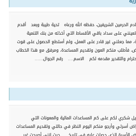
ية
دم الحرمين الشريفين، حفظه الله ورعاه
تحية طيبة وبعد
أقدم
ينني على سداد باقي الأقساط التي أخذته من بنك التنمية
، مما جعلني غير قادر على العمل، ولم أستطع الحصول على قوت
ض، فأطلب منكم العون وتقديم المساعدة، ومرفق مع هذا الخطاب
حترام والتقدير مقدمه لكم
الاسم….
رقم الجوال……
زيل شكري لكم على كم المساعدات المالية والمعونات التي
ض أسرتي وأرجو منكم اليوم النظر في حالتي وتقديم المساعدات
 الأسرة الذي حصلت عليه في تاريخ …. حيث إنني أصبحت غير