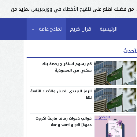
تنقيح الأخطاء في ووردبريس
لمزيد من
الرئيسية
قران كريم
نماذج عامة
لأحدث
كم رسوم استخراج رخصة بناء
سكني في السعودية
الرمز البريدي الجبيل والأحياء التابعة
لها
قوالب دعوات زفاف فارغة [كروت
دعوة] pdf و word و doc