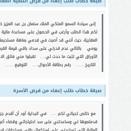
صيغة خطاب طلب إعفاء من قرض
التنمية العقار
إلى سيادة السمو الملكي الملك سلمان بن عبد العزيز خا
لكم هذا الطلب وأرغب في الحصول على مساعدة مالية تع
العقارية، حيث أنني قد أصبت في قدمي بعاهة مستديمة
يومي.
بالتالي عدم قدرتي على سداد باقي قيمة القر
الأوراق التي تثبت ما حدث لي….
تقبلوا مني فائق الا
التاريخ…….
رقم بطاقة الأحوال…..
التوقيع…….
صيغة خطاب طلب إعفاء من قرض
الأسرة
مع خالص تحياتي لكم ….
في البداية أود أن أقدم ج
قدمتموها لي وساعدتني على سد احتياجاتي وقضاء أغرا
المالية التي تساعدني على استكمال باقي مستحقات قرض