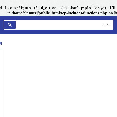
admin-ba" مع تبعيات غير مسجلة: dashicons. من فضلك اطلع على
/home/elnmuzj/public_html/wp-includes/functions.php
on l
ا