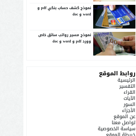
نموذج كشف حساب بنكي pdf و
word و doc
نموذج مسير رواتب سائق خاص
وورد pdf و word و doc
روابط الموقع
الرئيسية
التفسير
القراء
الآيات
السور
الأجزاء
عن الموقع
تواصل معنا
سياسة الخصوصية
خريطة الموقع