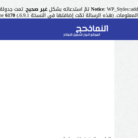
: WP_Styles::add تمّ استدعائه بشكل
Notice
غير صحيح
. تمت جدولة التنسيق ذو المقبض "r
المعلومات. (هذه الرسالة تمّت إضافتها في النسخة 6.9.1.) in
6170
ine