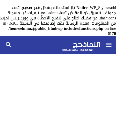
: WP_Styles::add تمّ استدعائه بشكل
Notice
غير صحيح
. تمت
جدولة التنسيق ذو المقبض "admin-bar" مع تبعيات غير مسجلة:
dashicons. من فضلك اطلع على
تنقيح الأخطاء في ووردبريس
لمزيد
من المعلومات. (هذه الرسالة تمّت إضافتها في النسخة 6.9.1.) in
/home/elnmuzj/public_html/wp-includes/functions.php
on line
6170