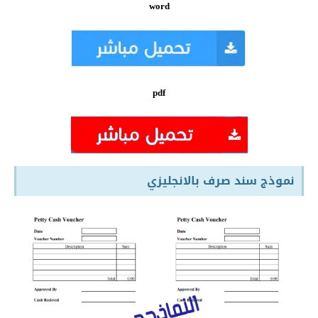
word
pdf
نموذج
سند صرف بالانجليزي