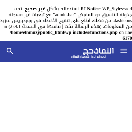
: WP_Styles::add تمّ استدعائه بشكل
Notice
غير صحيح
. تمت
جدولة التنسيق ذو المقبض "admin-bar" مع تبعيات غير مسجلة:
dashicons. من فضلك اطلع على
تنقيح الأخطاء في ووردبريس
لمزيد
من المعلومات. (هذه الرسالة تمّت إضافتها في النسخة 6.9.1.) in
/home/elnmuzj/public_html/wp-includes/functions.php
on line
6170