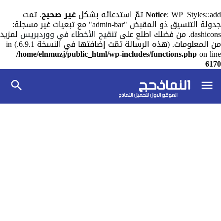
: WP_Styles::add تمّ استدعائه بشكل
Notice
غير صحيح
. تمت
جدولة التنسيق ذو المقبض "admin-bar" مع تبعيات غير مسجلة:
dashicons. من فضلك اطلع على
تنقيح الأخطاء في ووردبريس
لمزيد
من المعلومات. (هذه الرسالة تمّت إضافتها في النسخة 6.9.1.) in
/home/elnmuzj/public_html/wp-includes/functions.php
on line
6170