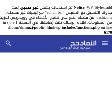
: WP_Styles::add تمّ استدعائه بشكل
Notice
غير صحيح
. تمت
جدولة التنسيق ذو المقبض "admin-bar" مع تبعيات غير مسجلة:
dashicons. من فضلك اطلع على
تنقيح الأخطاء في ووردبريس
لمزيد
من المعلومات. (هذه الرسالة تمّت إضافتها في النسخة 6.9.1.) in
/home/elnmuzj/public_html/wp-includes/functions.php
on line
6170