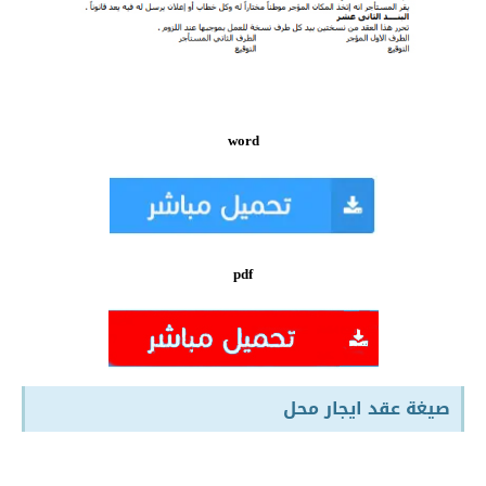
word
pdf
صيغة عقد ايجار محل